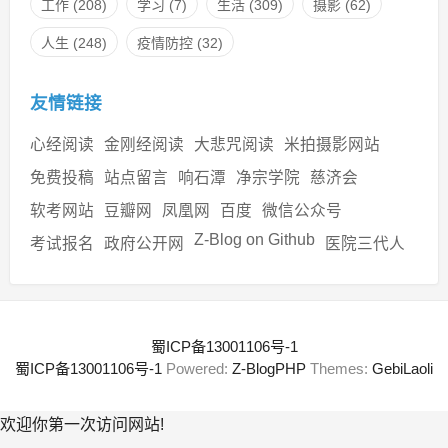
工作
(208)
学习
(7)
生活
(309)
摄影
(62)
人生
(248)
疫情防控
(32)
友情链接
心经阅读
金刚经阅读
大悲咒阅读
米拍摄影网站
免费投稿
站点留言
响石潭
净宗学院
慈济会
软考网站
豆瓣网
凤凰网
百度
微信公众号
Z-Blog on Github
考试报名
政府公开网
医院三代人
蜀ICP备13001106号-1
蜀ICP备13001106号-1
Powered:
Z-BlogPHP
Themes:
GebiLaoli
欢迎你第一次访问网站!