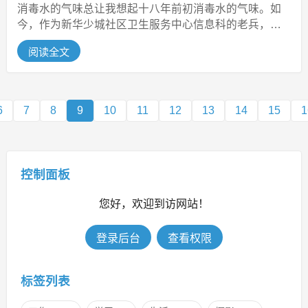
消毒水的气味总让我想起十八年前初消毒水的气味。如
今，作为新华少城社区卫生服务中心信息科的老兵，胸
腔里跳动着的却是一颗被手术刀重新...
阅读全文
6
7
8
9
10
11
12
13
14
15
1
控制面板
您好，欢迎到访网站！
登录后台
查看权限
标签列表