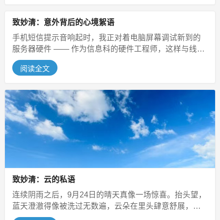
致妙清：意外背后的心境絮语
手机短信提示音响起时，我正对着电脑屏幕调试新到的
服务器硬件 —— 作为信息科的硬件工程师，这样与线
路、设备打交道的日常早已习惯。...
阅读全文
致妙清：云的私语
连续阴雨之后，9月24日的晴天真像一场惊喜。抬头望，
蓝天澄澈得像被洗过无数遍，云朵在里头肆意舒展，一
会儿是蓬松的棉花糖，一会儿又...