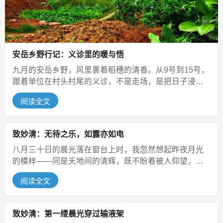
安岳乡野行记：义诊里的暖与悟
九月的安岳乡野，风里裹着稻穗的清香。从9号到15号，
跟着单位在村头村尾的义诊，不是走场，是把日子浸在
烟火里，也把感动揣进了心里。...
阅读全文
致妙清：无待之乐，如露亦如电
八月三十日的晨光落在窗台上时，我忽然想起昨夜月光
的模样——同是天地间的清辉，既不盼着被人仰望，也
不执着于照彻某个角落，只是自然流...
阅读全文
致妙清：第一缕晨光穿过输液架