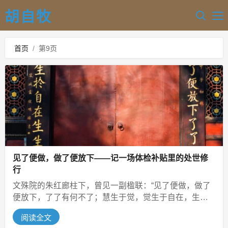
胡自牧
首页
/
第9页
见了便做，做了便放下——记一场体检补贴里的处世修
行
文殊院的朱红廊柱下，曾见一副楹联：“见了便做，做了
便放下，了了有何不了；慧生于觉，觉生于自在，生生
还是无生。”彼时只当是禅院里寻...
阅读全文