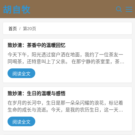
胡自牧
首页
/
第20页
致妙清：茶香中的温暖回忆
今天下午，阳光透过窗户洒在地面，我约了一位茶友一
同喝茶，还特意叫上了父亲。 在那宁静的茶室里，茶香
袅袅升起，弥漫在空气中。我们...
阅读全文
致妙清：生日的温暖与感悟
在岁月的长河中，生日是那一朵朵闪耀的浪花，标记着
生命的成长与流逝。今天，是我的农历生日，这一天，
因为同学们和蒲老师的礼物，而变得...
阅读全文