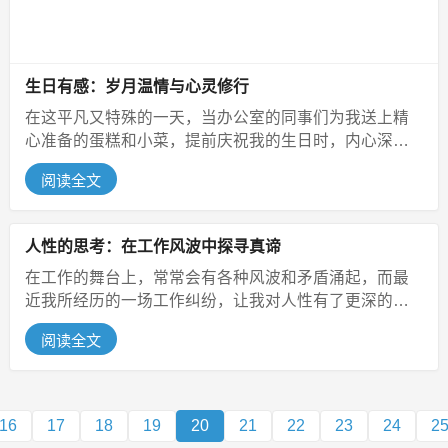
生日有感：岁月温情与心灵修行
在这平凡又特殊的一天，当办公室的同事们为我送上精
心准备的蛋糕和小菜，提前庆祝我的生日时，内心深处
那柔软的角落被深深触动。这温馨的...
阅读全文
人性的思考：在工作风波中探寻真谛
在工作的舞台上，常常会有各种风波和矛盾涌起，而最
近我所经历的一场工作纠纷，让我对人性有了更深的思
考。 科主任因为国产系统工程师...
阅读全文
16
17
18
19
20
21
22
23
24
2