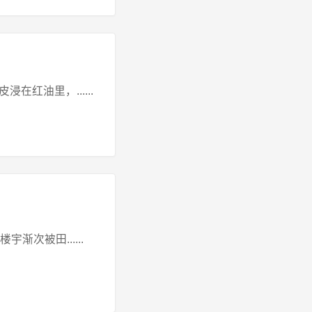
红油里，......
次被田......