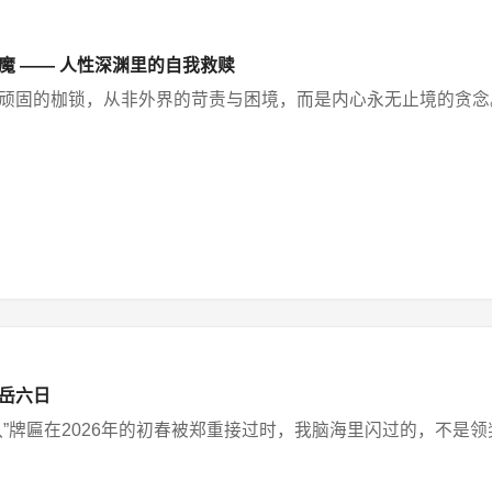
魔 —— 人性深渊里的自我救赎
固的枷锁，从非外界的苛责与困境，而是内心永无止境的贪念。古人云
岳六日
”牌匾在2026年的初春被郑重接过时，我脑海里闪过的，不是领奖台上