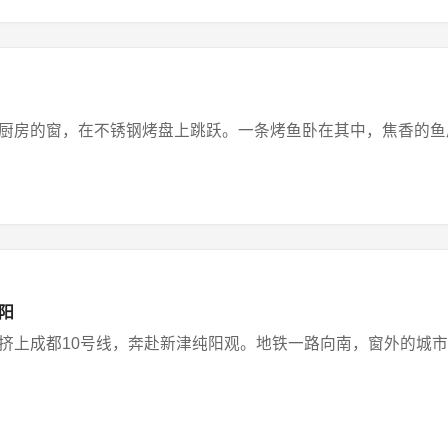
房的窗，在不锈钢烤盘上跳跃。一条烤鱼卧在其中，焦香的鱼皮浸在
阳
上成都10号线，奔赴新津纯阳观。地铁一路向南，窗外的城市楼宇渐