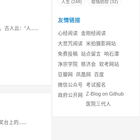
人生
(248)
疫情防控
(32)
友情链接
：“人......
心经阅读
金刚经阅读
大悲咒阅读
米拍摄影网站
免费投稿
站点留言
响石潭
净宗学院
慈济会
软考网站
豆瓣网
凤凰网
百度
微信公众号
考试报名
Z-Blog on Github
政府公开网
医院三代人
的......