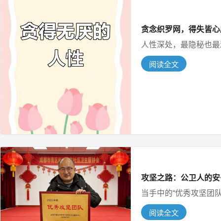
贪念织罗网，得失皆心
人性深处，最隐秘也最顽
阅读全文
攻坚之路：公卫人的安
当手中的“优秀攻坚团队
阅读全文