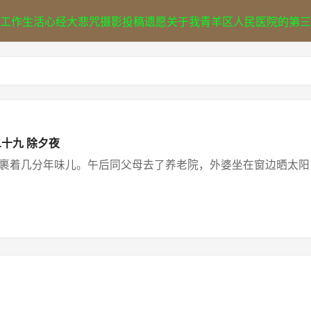
工作
生活
心经
大悲咒
摄影
投稿
遗愿
关于我
青羊区人民医院的第三
二十九 除夕夜
着几分年味儿。午后同父母去了养老院，外婆坐在窗边晒太阳，见我