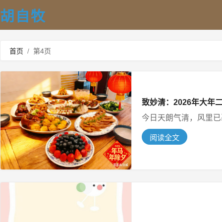
胡自牧
首页
/
第4页
致妙清：2026年大年
今日天朗气清，风里已裹
阅读全文