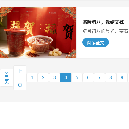
粥暖腊八，缘结文殊
腊月初八的晨光，带着隆
阅读全文
上
首
1
2
3
4
5
6
7
8
9
一
页
页