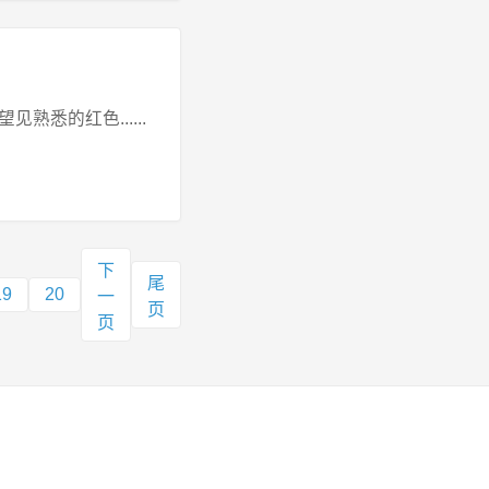
悉的红色......
下
尾
19
20
一
页
页