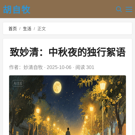
胡自牧
首页
/
生活
/
正文
致妙清：中秋夜的独行絮语
作者：妙清自牧
·
2025-10-06
·
阅读 301