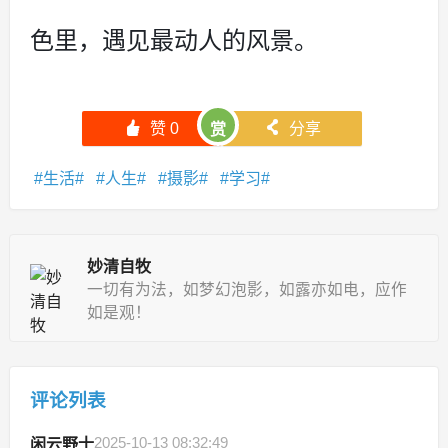
色里，遇见最动人的风景。
󰄼
赞
0
󰄯
分享
赏
生活
人生
摄影
学习
妙清自牧
一切有为法，如梦幻泡影，如露亦如电，应作
如是观！
评论列表
2025-10-13 08:32:49
闲云野士