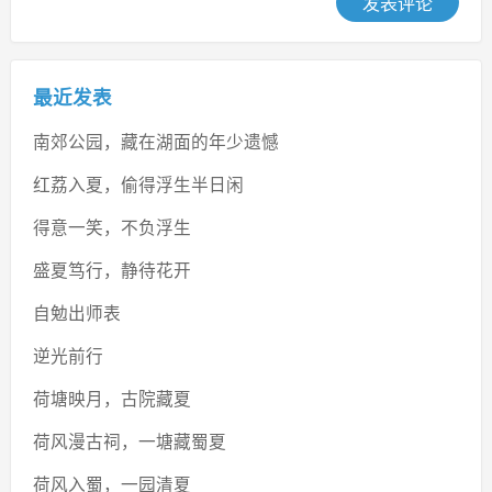
发表评论
最近发表
南郊公园，藏在湖面的年少遗憾
红荔入夏，偷得浮生半日闲
得意一笑，不负浮生
盛夏笃行，静待花开
自勉出师表
逆光前行
荷塘映月，古院藏夏
荷风漫古祠，一塘藏蜀夏
荷风入蜀，一园清夏