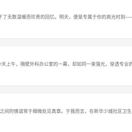
交织，留下了无数温暖而珍贵的回忆。明天，便是专属于你的高光时刻——
天上午，隔壁外科办公室的一幕，却如同一束强光，穿透专业的壁
之间的情谊常于细微处见真章。于我而言，在新华少城社区卫生服