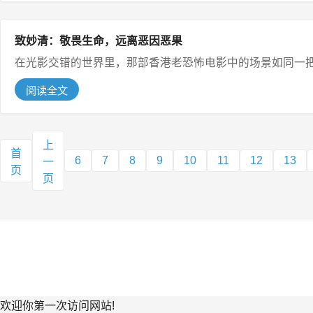
致妙清：敬畏生命，远离恶因恶果
在光影交错的世界里，那部香港老恐怖电影中的场景如同一把
阅读全文
上
首
6
7
8
9
10
11
12
13
一
页
页
欢迎你第一次访问网站!