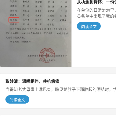
从执念到释怀：一份
在单位的日常匆匆里
员名单中出现了我的名
阅读全文
致妙清：温暖相伴，共抗病痛
当得知老丈母患上淋巴炎，瞧见她脖子下那肿起的硬结时，忧虑
阅读全文