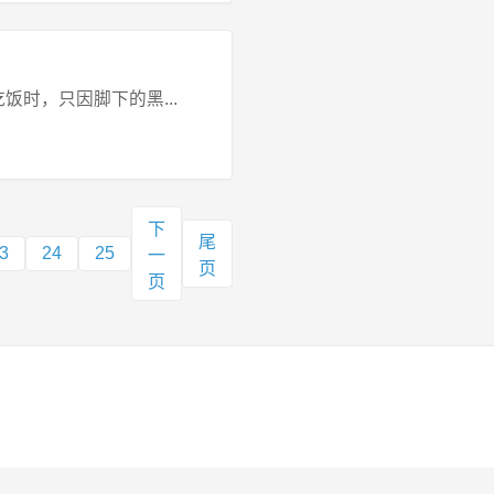
时，只因脚下的黑...
下
尾
3
24
25
一
页
页