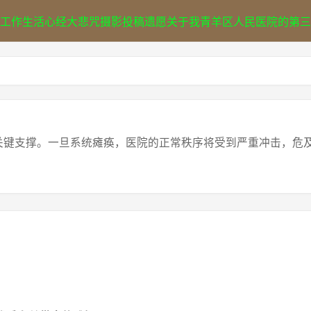
工作
生活
心经
大悲咒
摄影
投稿
遗愿
关于我
青羊区人民医院的第三
键支撑。一旦系统瘫痪，医院的正常秩序将受到严重冲击，危及患