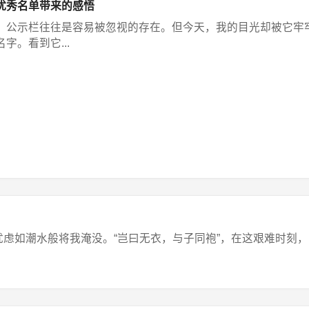
优秀名单带来的感悟
，公示栏往往是容易被忽视的存在。但今天，我的目光却被它牢
字。看到它...
如潮水般将我淹没。“岂曰无衣，与子同袍”，在这艰难时刻，家