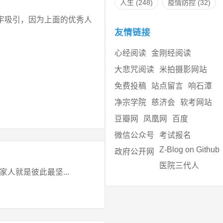
人生
(248)
疫情防控
(32)
牢吸引，因为上面的优秀人
友情链接
心经阅读
金刚经阅读
大悲咒阅读
米拍摄影网站
免费投稿
站点留言
响石潭
净宗学院
慈济会
软考网站
豆瓣网
凤凰网
百度
微信公众号
考试报名
Z-Blog on Github
政府公开网
医院三代人
人就是彼此最坚...