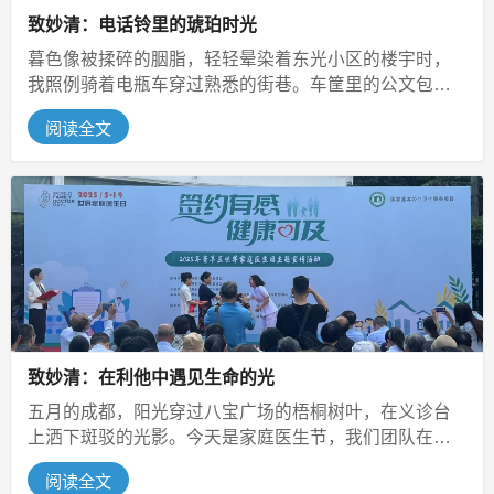
致妙清：电话铃里的琥珀时光
暮色像被揉碎的胭脂，轻轻晕染着东光小区的楼宇时，
我照例骑着电瓶车穿过熟悉的街巷。车筐里的公文包随
着颠簸轻晃，仿佛在应和着归家的雀...
阅读全文
致妙清：在利他中遇见生命的光
五月的成都，阳光穿过八宝广场的梧桐树叶，在义诊台
上洒下斑驳的光影。今天是家庭医生节，我们团队在广
场上支起蓝色帐篷，为居民量血压、...
阅读全文