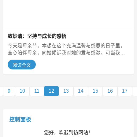
致妙清：坚持与成长的感悟
今天是母亲节，本想在这个充满温馨与感恩的日子里，
全心陪伴母亲，向她倾诉我对她的爱与感激。可当我打
开抖音，看到粉丝量突破500的那...
阅读全文
9
10
11
12
13
14
15
16
17
控制面板
您好，欢迎到访网站！