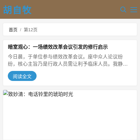
胡自牧
首页
/
第12页
暗室观心：一场绩效改革会议引发的修行启示
今日晨，于单位参与绩效改革会议。座中众人论议纷
纷，核心主旨乃是行政人员需让利予临床人员。我静坐
聆听，未多置喙，思绪却不由自主地飘...
阅读全文