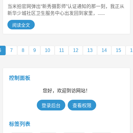
当米拍官网弹出“新秀摄影师”认证通知的那一刻，我正从
新华少城社区卫生服务中心出发回到家里，......
阅读全文
6
7
8
9
10
11
12
13
14
15
1
控制面板
您好，欢迎到访网站！
登录后台
查看权限
标签列表