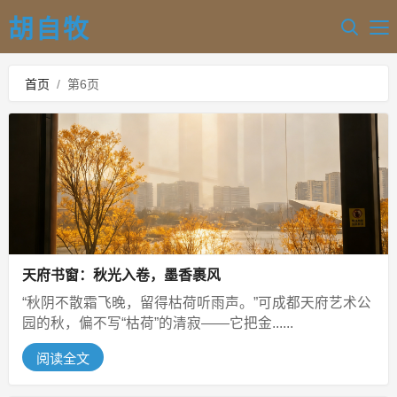
胡自牧
首页
/
第6页
天府书窗：秋光入卷，墨香裹风
“秋阴不散霜飞晚，留得枯荷听雨声。”可成都天府艺术公
园的秋，偏不写“枯荷”的清寂——它把金......
阅读全文