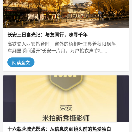
长安三日食光记：与友同行，味寻千年
高铁驶入西安站台时，窗外的梧桐叶正裹着秋阳飘落，
车厢里瞬间漫开“长安一片月，万户捣衣声”的......
阅读全文
十六载蓉城光影路：从信息岗到镜头前的热爱独白