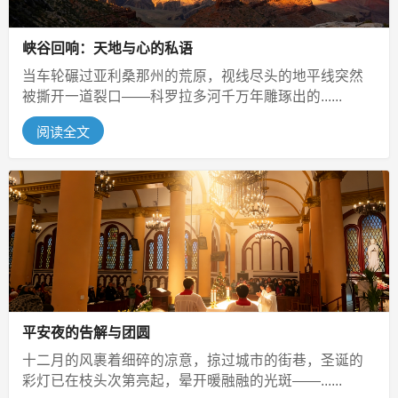
峡谷回响：天地与心的私语
当车轮碾过亚利桑那州的荒原，视线尽头的地平线突然
被撕开一道裂口——科罗拉多河千万年雕琢出的......
阅读全文
平安夜的告解与团圆
十二月的风裹着细碎的凉意，掠过城市的街巷，圣诞的
彩灯已在枝头次第亮起，晕开暖融融的光斑——......