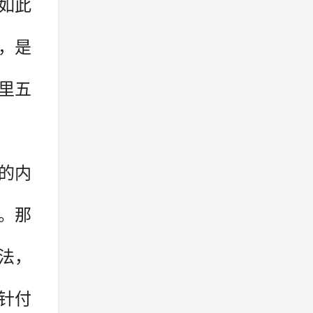
如此
，是
里五
的内
。那
法，
针付