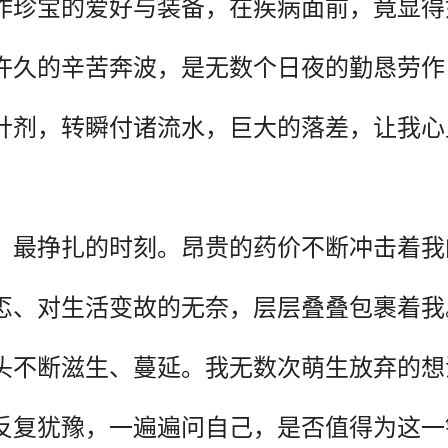
作珍宝的爱好与装备，在疾病面前，竟显得
许久的辛苦奔波，是无数个日夜的勤恳劳作
针剂，转瞬付诸流水，巨大的落差，让我心
、最挣扎的时刻。昂贵的药价不断冲击着我
忑、对生活变故的无奈，层层叠叠包裹着我
头不断滋生、蔓延。我无数次萌生放弃的想
反复犹豫，一遍遍问自己，是否值得为这一