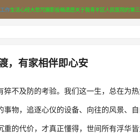
工作
生活
心经
大悲咒
摄影
投稿
遗愿
关于我
青羊区人民医院的第三
渡，有家相伴即心安
有猝不及防的考验。我们这一生，总在为热
的事物，追逐心仪的设备、向往的风景、自
沉重的代价，才真正懂得，世间所有浮华皆