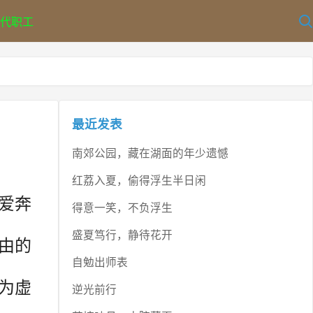
代职工
最近发表
南郊公园，藏在湖面的年少遗憾
红荔入夏，偷得浮生半日闲
爱奔
得意一笑，不负浮生
盛夏笃行，静待花开
由的
自勉出师表
为虚
逆光前行