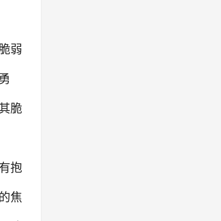
脆弱
勇
其脆
有抱
的焦