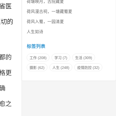
荷塘映月，古院藏夏
省医
荷风漫古祠，一塘藏蜀夏
真切的
荷风入蜀，一园清夏
人生如诗
标签列表
都的
工作
(208)
学习
(7)
生活
(309)
摄影
(62)
人生
(248)
疫情防控
(32)
格更
确
愈之