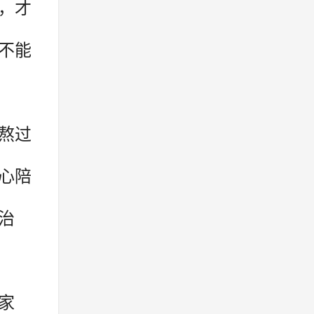
，才
不能
熬过
心陪
治
家