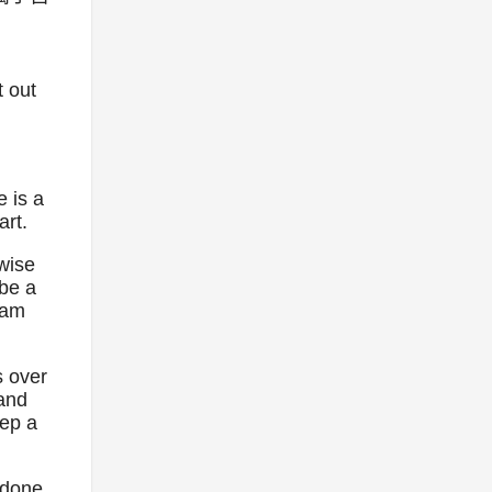
t out
e is a
art.
wise
 be a
eam
s over
 and
eep a
 done