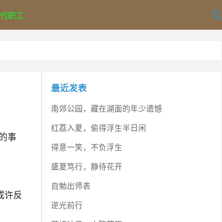
代职工
最近发表
南郊公园，藏在湖面的年少遗憾
红荔入夏，偷得浮生半日闲
的事
得意一笑，不负浮生
盛夏笃行，静待花开
自勉出师表
或许反
逆光前行