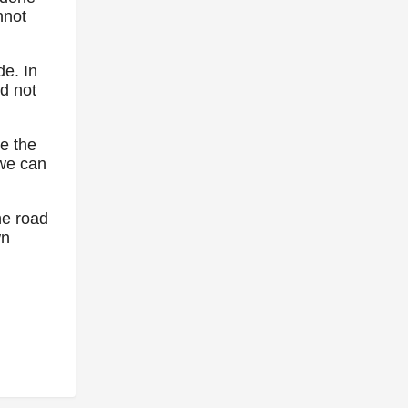
nnot
de. In
ld not
ce the
 we can
he road
wn