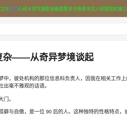
工作
生活
心经
大悲咒
摄影
投稿
遗愿
关于我
青羊区人民医院的第三
复杂——从奇异梦境谈起
梦中，彼处机构的那位信息科负责人，因我在相关工作上
吐出毫不雅观的话语。
大门。
僻与自傲，是一位 90 后的人。这种独特的性格特点，