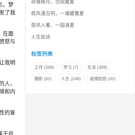
荷塘映月，古院藏夏
影。梦
发了我
荷风漫古祠，一塘藏蜀夏
荷风入蜀，一园清夏
。在面
人生如诗
愤怒与
标签列表
让我明
工作
(208)
学习
(7)
生活
(309)
摄影
(62)
人生
(248)
疫情防控
(32)
的人，
境和内
性的复
属于自