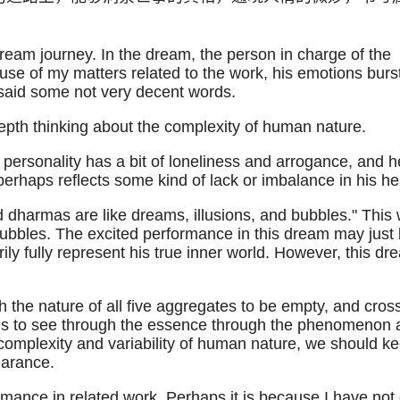
dream journey. In the dream, the person in charge of the
ause of my matters related to the work, his emotions burs
o said some not very decent words.
depth thinking about the complexity of human nature.
personality has a bit of loneliness and arrogance, and h
perhaps reflects some kind of lack or imbalance in his he
 dharmas are like dreams, illusions, and bubbles." This 
ory bubbles. The excited performance in this dream may just
rily fully represent his true inner world. However, this dr
h the nature of all five aggregates to be empty, and cros
s us to see through the essence through the phenomenon
he complexity and variability of human nature, we should k
earance.
mance in related work. Perhaps it is because I have not