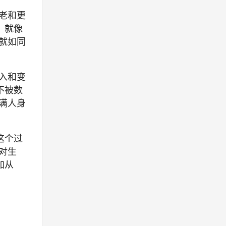
老和更
，就像
就如同
入和变
不被数
满人身
这个过
对生
加从