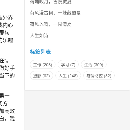
荷塘映月，古院藏夏
荷风漫古祠，一塘藏蜀夏
被外界
荷风入蜀，一园清夏
找内心
那句
人生如诗
的乐趣
标签列表
在”。
工作
(208)
学习
(7)
生活
(309)
做好手
当下的
摄影
(62)
人生
(248)
疫情防控
(32)
果一
问方
加高效
白，我