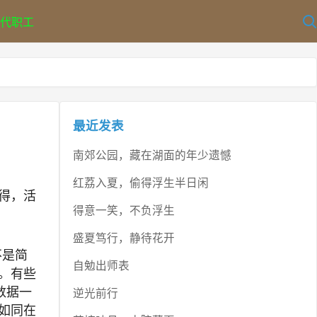
代职工
最近发表
南郊公园，藏在湖面的年少遗憾
红荔入夏，偷得浮生半日闲
得，活
得意一笑，不负浮生
盛夏笃行，静待花开
不是简
自勉出师表
。有些
数据一
逆光前行
如同在