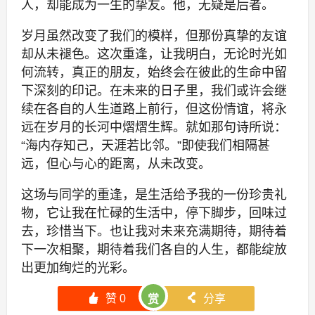
人，却能成为一生的挚友。他，无疑是后者。
岁月虽然改变了我们的模样，但那份真挚的友谊
却从未褪色。这次重逢，让我明白，无论时光如
何流转，真正的朋友，始终会在彼此的生命中留
下深刻的印记。在未来的日子里，我们或许会继
续在各自的人生道路上前行，但这份情谊，将永
远在岁月的长河中熠熠生辉。就如那句诗所说：
“海内存知己，天涯若比邻。”即使我们相隔甚
远，但心与心的距离，从未改变。
这场与同学的重逢，是生活给予我的一份珍贵礼
物，它让我在忙碌的生活中，停下脚步，回味过
去，珍惜当下。也让我对未来充满期待，期待着
下一次相聚，期待着我们各自的人生，都能绽放
出更加绚烂的光彩。
󰄼
赞
0
󰄯
分享
赏