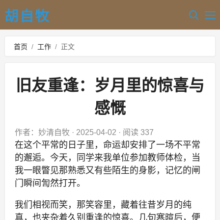
胡自牧
首页
/
工作
/
正文
旧友重逢：岁月里的惊喜与
感慨
作者：妙清自牧
·
2025-04-02
·
阅读 337
在这个平常的日子里，命运却安排了一场不平常
的邂逅。今天，同学来我单位参加教师体检，当
我一眼瞥见那熟悉又有些陌生的身影，记忆的闸
门瞬间訇然打开。
我们相视而笑，那笑容里，藏着往昔岁月的纯
真，也夹杂着久别重逢的惊喜。几句寒暄后，便