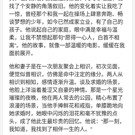
找了个安静的角落叙旧。他的变化着实让我吃了
一惊，曾经那个和我一起在操场上肆意奔跑、畅
谈梦想的少年，如今已然成家立业，有了自己的
孩子。他说起自己的家庭，眼中满是幸福与温
柔，让我不禁想起那句“愿得一心人，白首不相
离”。他的故事，就像一部温暖的电影，缓缓在我
面前展开。
他和妻子是在一次朋友聚会上相识，初次见面，
便觉似曾相识，仿佛是命中注定的缘分。两人从
相识到相知，感情逐渐升温。谈及求婚的场景，
他脸上洋溢着羞涩又自豪的神情。那是一个星光
璀璨的夜晚，他在两人常去的公园，精心布置了
浪漫的场景，当他手捧鲜花和戒指，单膝跪地向
她求婚时，她眼中闪烁的泪花和毫不犹豫的点
头，成了他此生最珍贵的回忆。他说：“那一刻，
我知道，我找到了相伴一生的人。”