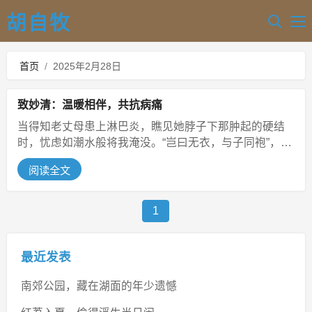
胡自牧
首页
/
2025年2月28日
致妙清：温暖相伴，共抗病痛
当得知老丈母患上淋巴炎，瞧见她脖子下那肿起的硬结
时，忧虑如潮水般将我淹没。“岂曰无衣，与子同袍”，在
这艰难时刻，家人就是彼此最坚...
阅读全文
1
最近发表
南郊公园，藏在湖面的年少遗憾