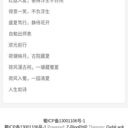
红荔入夏，偷得浮生半日闲
得意一笑，不负浮生
盛夏笃行，静待花开
自勉出师表
逆光前行
荷塘映月，古院藏夏
荷风漫古祠，一塘藏蜀夏
荷风入蜀，一园清夏
人生如诗
蜀ICP备13001106号-1
蜀ICP备13001106号-1
Powered:
Z-BlogPHP
Themes:
GebiLaoli